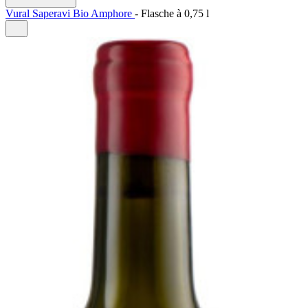
Vural Saperavi Bio Amphore
-
Flasche à
0,75 l