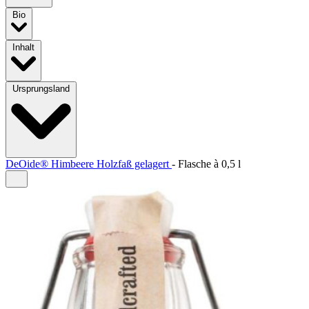
Bio
Inhalt
Ursprungsland
DeOide® Himbeere Holzfaß gelagert
-
Flasche à
0,5 l