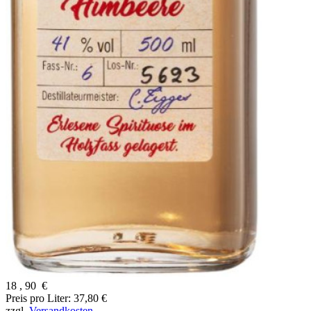
18
,
90
€
Preis pro Liter: 37,80 €
zzgl.
Versandkosten