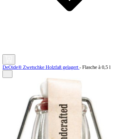
DeOide® Zwetschke Holzfaß gelagert
-
Flasche à
0,5 l