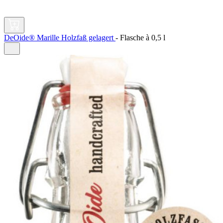
DeOide® Marille Holzfaß gelagert
-
Flasche à
0,5 l