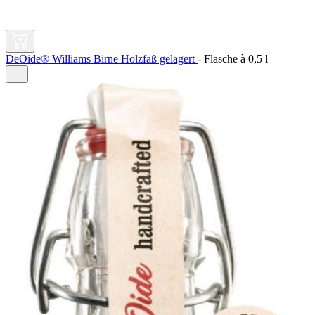
DeOide® Williams Birne Holzfaß gelagert
-
Flasche à
0,5 l