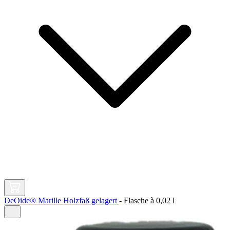
DeOide® Marille Holzfaß gelagert
-
Flasche à
0,02 l