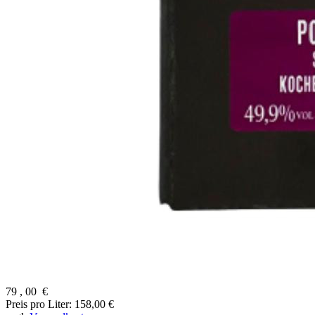
79
,
00
€
Preis pro Liter: 158,00 €