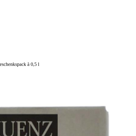
eschenkspack à
0,5 l