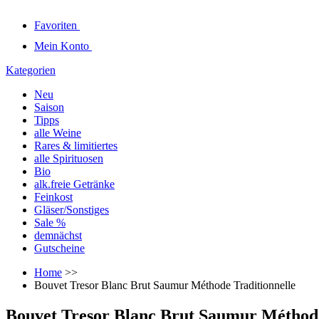
Favoriten
Mein Konto
Kategorien
Neu
Saison
Tipps
alle Weine
Rares & limitiertes
alle Spirituosen
Bio
alk.freie Getränke
Feinkost
Gläser/Sonstiges
Sale %
demnächst
Gutscheine
Home
>>
Bouvet Tresor Blanc Brut Saumur Méthode Traditionnelle
Bouvet Tresor Blanc Brut Saumur Méthode