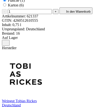
Flasche (1)
Karton (6)
-
+
In den Warenkorb
Artikelnummer:
621337
GTIN:
4260512610555
Inhalt: 0,75 l
Ursprungsland: Deutschland
Bestand: 16
Auf Lager
Hersteller
Weingut Tobias Rickes
Deutschland