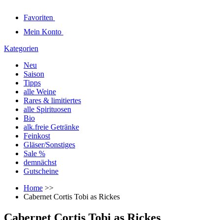
Favoriten
Mein Konto
Kategorien
Neu
Saison
Tipps
alle Weine
Rares & limitiertes
alle Spirituosen
Bio
alk.freie Getränke
Feinkost
Gläser/Sonstiges
Sale %
demnächst
Gutscheine
Home
>>
Cabernet Cortis Tobi as Rickes
Cabernet Cortis Tobi as Rickes