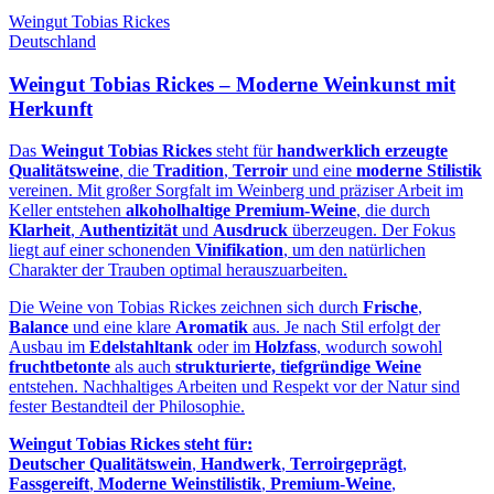
Weingut Tobias Rickes
Deutschland
Weingut Tobias Rickes – Moderne Weinkunst mit
Herkunft
Das
Weingut Tobias Rickes
steht für
handwerklich erzeugte
Qualitätsweine
, die
Tradition
,
Terroir
und eine
moderne Stilistik
vereinen. Mit großer Sorgfalt im Weinberg und präziser Arbeit im
Keller entstehen
alkoholhaltige Premium‑Weine
, die durch
Klarheit
,
Authentizität
und
Ausdruck
überzeugen. Der Fokus
liegt auf einer schonenden
Vinifikation
, um den natürlichen
Charakter der Trauben optimal herauszuarbeiten.
Die Weine von Tobias Rickes zeichnen sich durch
Frische
,
Balance
und eine klare
Aromatik
aus. Je nach Stil erfolgt der
Ausbau im
Edelstahltank
oder im
Holzfass
, wodurch sowohl
fruchtbetonte
als auch
strukturierte, tiefgründige Weine
entstehen. Nachhaltiges Arbeiten und Respekt vor der Natur sind
fester Bestandteil der Philosophie.
Weingut Tobias Rickes steht für:
Deutscher Qualitätswein
,
Handwerk
,
Terroirgeprägt
,
Fassgereift
,
Moderne Weinstilistik
,
Premium‑Weine
,