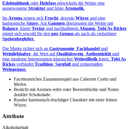
Edelstahltank
oder
Holzfass
entwickeln die Weine eine
ausgewogene
Struktur
und feine
Aromatik
.
Im
Aroma
zeigen sich
Frucht
, dezente
Würze
und eine
harmonische
Säure
. Am
Gaumen
überzeugen die Weine mit
Balance
, klarer
Textur
und nachhaltigem
Abgang
.
Tobi As Rickes
eignet sich sowohl für den
pur Genuss
als auch als vielseitiger
Speisenbegleiter
.
Die Marke richtet sich an
Gastronomie
,
Fachhandel
und
Weinliebhaber
, die Wert auf
Qualitätswein
,
Authentizität
und
eine moderne Interpretation klassischer
Weinstilistik
legen.
Tobi As
Rickes
verbindet
Tradition
,
Sorgfalt
und zeitgemäßen
Weingenuss
.
Facettenreiches Zusammenspiel aus Cabernet Cortis und
Merlot.
Besticht mit Aromen reifer roter Beerenfrüchte und Noten
dunkler Schokolade.
Runder harmonisch-fruchtiger Charakter mit einer feinen
Würze.
Attribute
Alkoholgehalt