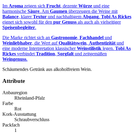
Im
Aroma
zeigen sich
Frucht
, dezente
Würze
und eine
harmonische
Säure
. Am
Gaumen
überzeugen die Weine mit
Balance
, klarer
Textur
und nachhaltigem
Abgang
.
Tobi As Rickes
eignet sich sowohl für den
pur Genuss
als auch als vielseitiger
Speisenbegleiter
.
Die Marke richtet sich an
Gastronomie
,
Fachhandel
und
Weinliebhaber
, die Wert auf
Qualitätswein
,
Authentizität
und
eine moderne Interpretation klassischer
Weinstilistik
legen.
Tobi As
Rickes
verbindet
Tradition
,
Sorgfalt
und zeitgemäßen
Weingenuss
.
Schäumendes Getränk aus alkoholfreiem Wein.
Attribute
Anbauregion
Rheinland-Pfalz
Farbe
Rot
Kork-Ausstattung
Schraubverschluss
Packfach
1