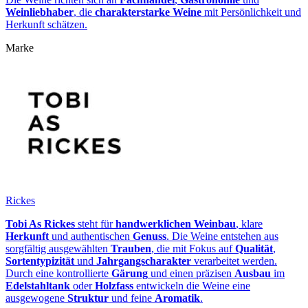
Weinliebhaber
, die
charakterstarke Weine
mit Persönlichkeit und
Herkunft schätzen.
Marke
Rickes
Tobi As Rickes
steht für
handwerklichen Weinbau
, klare
Herkunft
und authentischen
Genuss
. Die Weine entstehen aus
sorgfältig ausgewählten
Trauben
, die mit Fokus auf
Qualität
,
Sortentypizität
und
Jahrgangscharakter
verarbeitet werden.
Durch eine kontrollierte
Gärung
und einen präzisen
Ausbau
im
Edelstahltank
oder
Holzfass
entwickeln die Weine eine
ausgewogene
Struktur
und feine
Aromatik
.