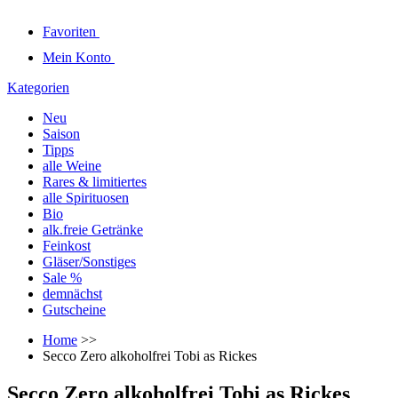
Favoriten
Mein Konto
Kategorien
Neu
Saison
Tipps
alle Weine
Rares & limitiertes
alle Spirituosen
Bio
alk.freie Getränke
Feinkost
Gläser/Sonstiges
Sale %
demnächst
Gutscheine
Home
>>
Secco Zero alkoholfrei Tobi as Rickes
Secco Zero alkoholfrei Tobi as Rickes