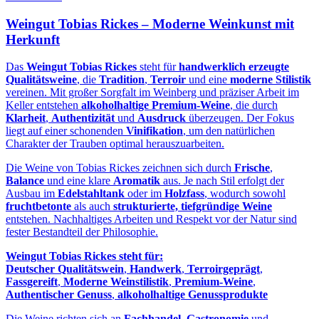
Weingut Tobias Rickes – Moderne Weinkunst mit
Herkunft
Das
Weingut Tobias Rickes
steht für
handwerklich erzeugte
Qualitätsweine
, die
Tradition
,
Terroir
und eine
moderne Stilistik
vereinen. Mit großer Sorgfalt im Weinberg und präziser Arbeit im
Keller entstehen
alkoholhaltige Premium‑Weine
, die durch
Klarheit
,
Authentizität
und
Ausdruck
überzeugen. Der Fokus
liegt auf einer schonenden
Vinifikation
, um den natürlichen
Charakter der Trauben optimal herauszuarbeiten.
Die Weine von Tobias Rickes zeichnen sich durch
Frische
,
Balance
und eine klare
Aromatik
aus. Je nach Stil erfolgt der
Ausbau im
Edelstahltank
oder im
Holzfass
, wodurch sowohl
fruchtbetonte
als auch
strukturierte, tiefgründige Weine
entstehen. Nachhaltiges Arbeiten und Respekt vor der Natur sind
fester Bestandteil der Philosophie.
Weingut Tobias Rickes steht für:
Deutscher Qualitätswein
,
Handwerk
,
Terroirgeprägt
,
Fassgereift
,
Moderne Weinstilistik
,
Premium‑Weine
,
Authentischer Genuss
,
alkoholhaltige Genussprodukte
Die Weine richten sich an
Fachhandel
,
Gastronomie
und