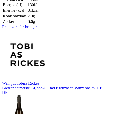
Energie (kJ)
130
kJ
Energie (kcal)
31
kcal
Kohlenhydrate
7.9
g
Zucker
6.6
g
Erstinverkehrsbringer
Weingut Tobias Rickes
Bretzenheimerstr. 14, 55545 Bad Kreuznach Winzenheim, DE
DE