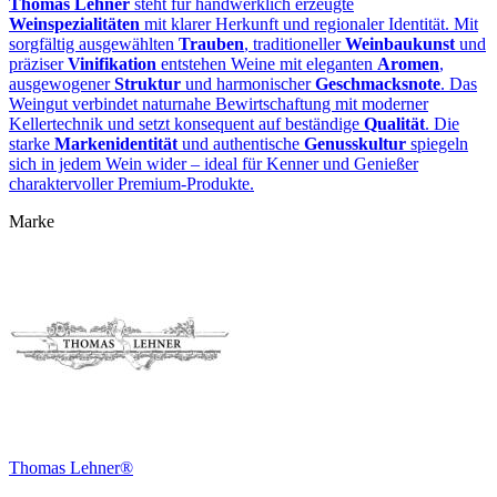
Thomas Lehner
steht für handwerklich erzeugte
Weinspezialitäten
mit klarer Herkunft und regionaler Identität. Mit
sorgfältig ausgewählten
Trauben
, traditioneller
Weinbaukunst
und
präziser
Vinifikation
entstehen Weine mit eleganten
Aromen
,
ausgewogener
Struktur
und harmonischer
Geschmacksnote
. Das
Weingut verbindet naturnahe Bewirtschaftung mit moderner
Kellertechnik und setzt konsequent auf beständige
Qualität
. Die
starke
Markenidentität
und authentische
Genusskultur
spiegeln
sich in jedem Wein wider – ideal für Kenner und Genießer
charaktervoller Premium‑Produkte.
Marke
Thomas Lehner®