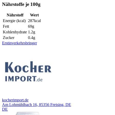
Nährstoffe je 100g
Nährstoff
Wert
Energie (kcal)
287
kcal
Fett
69
g
Kohlenhydrate
1.2
g
Zucker
0.4
g
Erstinverkehrsbringer
kocherimport.de
Am Lohmühlbach 16, 85356 Freising, DE
DE