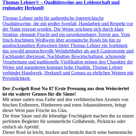
Thomas Lehner
®
– Qualitätsweine aus Leidenschaft und
regionaler Herkunft
Thomas Lehner steht für authentische österreichische
Qualitätsweine, die mit großer Sorgfalt, Handarbeit und Respekt vor
der Natur erzeugt werden. Die Weine zeichnen sich durch klare
Struktur, elegante Frucht und ein unverkennbares Terroir aus. Vom
frisch-fruchtigen Weißwein über aromatische Rosés bis hin zu
ausdrucksstarken Rotweinen bietet Thomas Lehner ein Sortiment,
das sowohl anspruchsvolle Weinliebhaber als auch Gastronomie und
Fachhandel überzeugt. Nachhaltige Bewirtschaftung, schonende
Verarbeitung und traditionelle Vinifikation prägen den Charakter der
Weine und garantieren konstant hohe Qualität. Thomas Lehner
verbindet Handwerk, Herkunft und Genuss zu ehrlichen Weinen mit
Persönlichkeit.
Der Zweigelt Rosé No 87 Erste Pressung aus dem Weinviertel
ist ein wahrer Genuss für die Sinne!
Mit seiner zarten rosa Farbe und den verführerischen Aromen von
frischen Erdbeeren, Himbeeren und roten Johannisbeeren, bringt
dieser Wein pure Frische ins Glas.
Die feine Säure und die lebendige Fruchtigkeit machen ihn zu einem
perfekten Begleiter für sommerliche Grillabende, Picknicks oder
einfach als Aperitif.
Dieser Rosé ist leicht, trocken und besticht durch seine harmonische