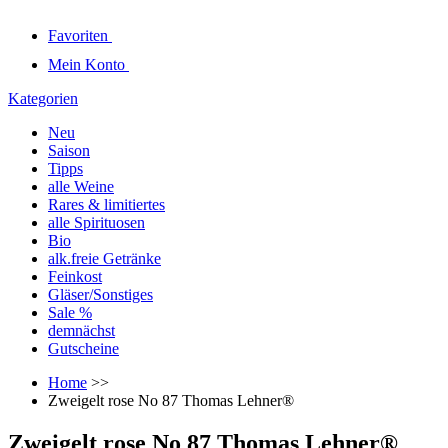
Favoriten
Mein Konto
Kategorien
Neu
Saison
Tipps
alle Weine
Rares & limitiertes
alle Spirituosen
Bio
alk.freie Getränke
Feinkost
Gläser/Sonstiges
Sale %
demnächst
Gutscheine
Home
>>
Zweigelt rose No 87 Thomas Lehner®
Zweigelt rose No 87 Thomas Lehner®