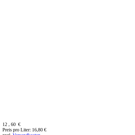
12
,
60
€
Preis pro Liter: 16,80 €